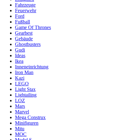
Fahrzeuge
Feuerwehr
Ford
Fußball
Game Of Thrones
Gearbest
Gebäude
Ghostbusters
Gudi
Ideas
Ikea
Inneneinrichtung
Iron Man
Kazi
LEGO
Light Stax
Lightailing
LOZ
Mars
Marvel
Mega Construx
Minifiguren
Mitu
MOC
Model S