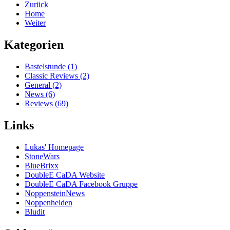
Zurück
Home
Weiter
Kategorien
Bastelstunde (1)
Classic Reviews (2)
General (2)
News (6)
Reviews (69)
Links
Lukas' Homepage
StoneWars
BlueBrixx
DoubleE CaDA Website
DoubleE CaDA Facebook Gruppe
NoppensteinNews
Noppenhelden
Bludit