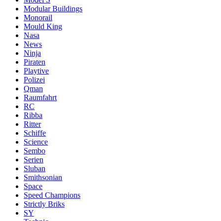
Modular Buildings
Monorail
Mould King
Nasa
News
Ninja
Piraten
Playtive
Polizei
Qman
Raumfahrt
RC
Ribba
Ritter
Schiffe
Science
Sembo
Serien
Sluban
Smithsonian
Space
Speed Champions
Strictly Briks
SY