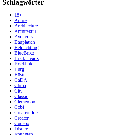
Schlagwörter
18+
Anime
Architecture
Architektur
Avengers
Bauplatten
Beleuchtung
BlueBrixx
Brick Headz
Bricklink
Burg
Büsten
CaDA
China
City
Classic
Clementoni
Cobi
Creative Idea
Creator
Cuusoo
Disney
Enlighten