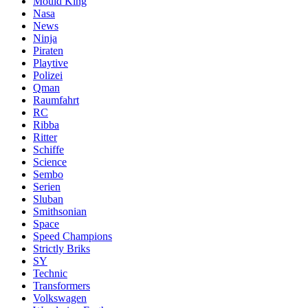
Mould King
Nasa
News
Ninja
Piraten
Playtive
Polizei
Qman
Raumfahrt
RC
Ribba
Ritter
Schiffe
Science
Sembo
Serien
Sluban
Smithsonian
Space
Speed Champions
Strictly Briks
SY
Technic
Transformers
Volkswagen