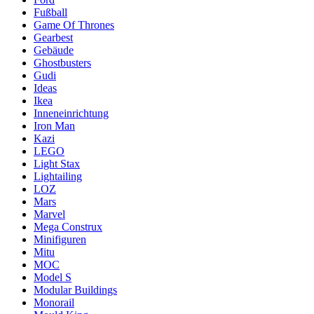
Fußball
Game Of Thrones
Gearbest
Gebäude
Ghostbusters
Gudi
Ideas
Ikea
Inneneinrichtung
Iron Man
Kazi
LEGO
Light Stax
Lightailing
LOZ
Mars
Marvel
Mega Construx
Minifiguren
Mitu
MOC
Model S
Modular Buildings
Monorail