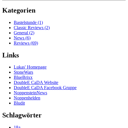
Kategorien
Bastelstunde (1)
Classic Reviews (2)
General (2)
News (6)
Reviews (69)
Links
Lukas' Homepage
StoneWars
BlueBrixx
DoubleE CaDA Website
DoubleE CaDA Facebook Gruppe
NoppensteinNews
Noppenhelden
Bludit
Schlagwörter
18+