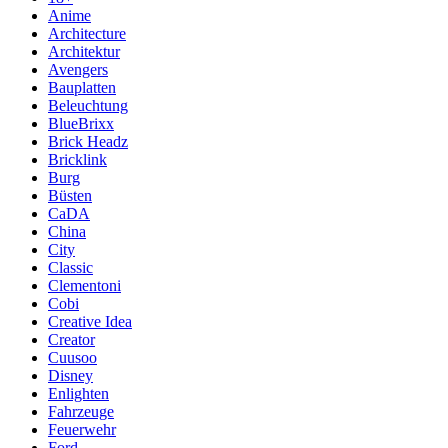
Anime
Architecture
Architektur
Avengers
Bauplatten
Beleuchtung
BlueBrixx
Brick Headz
Bricklink
Burg
Büsten
CaDA
China
City
Classic
Clementoni
Cobi
Creative Idea
Creator
Cuusoo
Disney
Enlighten
Fahrzeuge
Feuerwehr
Ford