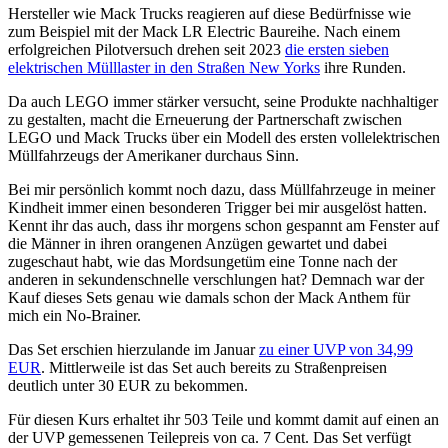
Hersteller wie Mack Trucks reagieren auf diese Bedürfnisse wie
zum Beispiel mit der Mack LR Electric Baureihe. Nach einem
erfolgreichen Pilotversuch drehen seit 2023
die ersten sieben
elektrischen Mülllaster in den Straßen New Yorks
ihre Runden.
Da auch LEGO immer stärker versucht, seine Produkte nachhaltiger
zu gestalten, macht die Erneuerung der Partnerschaft zwischen
LEGO und Mack Trucks über ein Modell des ersten vollelektrischen
Müllfahrzeugs der Amerikaner durchaus Sinn.
Bei mir persönlich kommt noch dazu, dass Müllfahrzeuge in meiner
Kindheit immer einen besonderen Trigger bei mir ausgelöst hatten.
Kennt ihr das auch, dass ihr morgens schon gespannt am Fenster auf
die Männer in ihren orangenen Anzügen gewartet und dabei
zugeschaut habt, wie das Mordsungetüm eine Tonne nach der
anderen in sekundenschnelle verschlungen hat? Demnach war der
Kauf dieses Sets genau wie damals schon der Mack Anthem für
mich ein No-Brainer.
Das Set erschien hierzulande im Januar
zu einer UVP von 34,99
EUR
. Mittlerweile ist das Set auch bereits zu Straßenpreisen
deutlich unter 30 EUR zu bekommen.
Für diesen Kurs erhaltet ihr 503 Teile und kommt damit auf einen an
der UVP gemessenen Teilepreis von ca. 7 Cent. Das Set verfügt