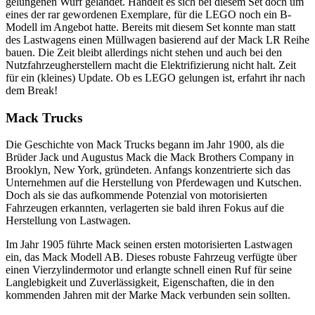
gelungenen Wurf gelandet. Handelt es sich bei diesem Set doch um
eines der rar gewordenen Exemplare, für die LEGO noch ein B-
Modell im Angebot hatte. Bereits mit diesem Set konnte man statt
des Lastwagens einen Müllwagen basierend auf der Mack LR Reihe
bauen. Die Zeit bleibt allerdings nicht stehen und auch bei den
Nutzfahrzeugherstellern macht die Elektrifizierung nicht halt. Zeit
für ein (kleines) Update. Ob es LEGO gelungen ist, erfahrt ihr nach
dem Break!
Mack Trucks
Die Geschichte von Mack Trucks begann im Jahr 1900, als die
Brüder Jack und Augustus Mack die Mack Brothers Company in
Brooklyn, New York, gründeten. Anfangs konzentrierte sich das
Unternehmen auf die Herstellung von Pferdewagen und Kutschen.
Doch als sie das aufkommende Potenzial von motorisierten
Fahrzeugen erkannten, verlagerten sie bald ihren Fokus auf die
Herstellung von Lastwagen.
Im Jahr 1905 führte Mack seinen ersten motorisierten Lastwagen
ein, das Mack Modell AB. Dieses robuste Fahrzeug verfügte über
einen Vierzylindermotor und erlangte schnell einen Ruf für seine
Langlebigkeit und Zuverlässigkeit, Eigenschaften, die in den
kommenden Jahren mit der Marke Mack verbunden sein sollten.