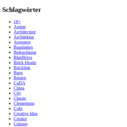
Schlagwörter
18+
Anime
Architecture
Architektur
Avengers
Bauplatten
Beleuchtung
BlueBrixx
Brick Headz
Bricklink
Burg
Büsten
CaDA
China
City
Classic
Clementoni
Cobi
Creative Idea
Creator
Cuusoo