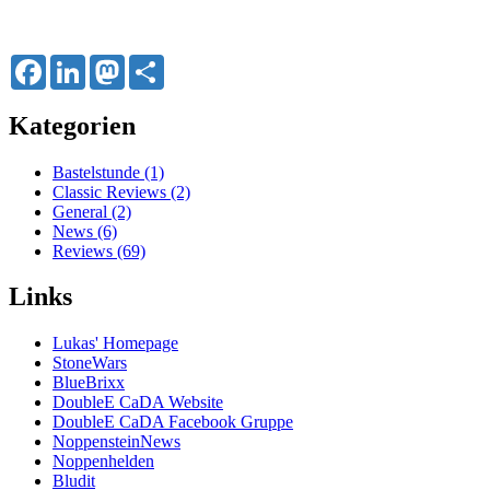
Facebook
LinkedIn
Mastodon
Share
Kategorien
Bastelstunde (1)
Classic Reviews (2)
General (2)
News (6)
Reviews (69)
Links
Lukas' Homepage
StoneWars
BlueBrixx
DoubleE CaDA Website
DoubleE CaDA Facebook Gruppe
NoppensteinNews
Noppenhelden
Bludit