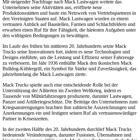
Mit steigender Nachfrage nach Mack Lastwagen weitete das
Unternehmen seine Aktivitäten aus, eröffnete neue
Produktionsstätten und baute ein Netzwerk von Vertriebspartnern in
den Vereinigten Staaten auf. Mack Lastwagen wurden zu einem
vertrauten Anblick auf Baustellen, Farmen und Schlachtfeldern und
erwarben einen Ruf für ihre Fähigkeit, die härtesten Aufgaben unter
den widrigsten Bedingungen zu bewältigen.
Im Laufe des frühen bis mittleren 20. Jahrhunderts setzte Mack
Trucks seine Innovationen fort, indem es neue Technologien und
Designs einführte, um die Leistung und Effizienz seiner Fahrzeuge
zu verbessern. Im Jahr 1936 enthüllte Mack den ikonischen Mack
Bulldog-Kühlergrill, ein Symbol für Stärke und Zuverlässigkeit, das
jahrzehntelang die Mack Lastwagen zierte.
Mack Trucks spielte auch eine entscheidende Rolle bei der
Unterstützung der Alliierten im Zweiten Weltkrieg, indem es
Tausende von Militärfahrzeugen produzierte, darunter Lastwagen,
Panzer und Artilleriegeschütze. Die Beiträge des Unternehmens zum
Kriegsanstrengungen brachten ihm zahlreiche Auszeichnungen und
Anerkennungen ein und festigten seinen Ruf als vertrauenswürdiger
Partner in Krisenzeiten.
In der zweiten Hälfte des 20. Jahrhunderts durchlief Mack Trucks
bedeutende Veränderungen, darunter Fusionen, Übernahmen und