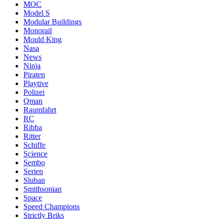
MOC
Model S
Modular Buildings
Monorail
Mould King
Nasa
News
Ninja
Piraten
Playtive
Polizei
Qman
Raumfahrt
RC
Ribba
Ritter
Schiffe
Science
Sembo
Serien
Sluban
Smithsonian
Space
Speed Champions
Strictly Briks