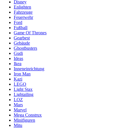
Disney
Enlighten
Fahrzeuge
Feuerwehr
Ford
Fußball
Game Of Thrones
Gearbest
Gebäude
Ghostbusters
Gudi
Ideas
Ikea
Inneneinrichtung
Iron Man
Kazi
LEGO
Light Stax
Lightailing
LOZ
Mars
Marvel
Mega Construx
Minifiguren
Mitu