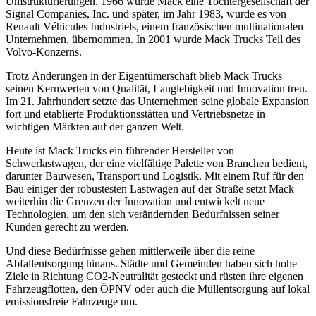
Umstrukturierungen. 1966 wurde Mack eine Tochtergesellschaft der
Signal Companies, Inc. und später, im Jahr 1983, wurde es von
Renault Véhicules Industriels, einem französischen multinationalen
Unternehmen, übernommen. In 2001 wurde Mack Trucks Teil des
Volvo-Konzerns.
Trotz Änderungen in der Eigentümerschaft blieb Mack Trucks
seinen Kernwerten von Qualität, Langlebigkeit und Innovation treu.
Im 21. Jahrhundert setzte das Unternehmen seine globale Expansion
fort und etablierte Produktionsstätten und Vertriebsnetze in
wichtigen Märkten auf der ganzen Welt.
Heute ist Mack Trucks ein führender Hersteller von
Schwerlastwagen, der eine vielfältige Palette von Branchen bedient,
darunter Bauwesen, Transport und Logistik. Mit einem Ruf für den
Bau einiger der robustesten Lastwagen auf der Straße setzt Mack
weiterhin die Grenzen der Innovation und entwickelt neue
Technologien, um den sich verändernden Bedürfnissen seiner
Kunden gerecht zu werden.
Und diese Bedürfnisse gehen mittlerweile über die reine
Abfallentsorgung hinaus. Städte und Gemeinden haben sich hohe
Ziele in Richtung CO2-Neutralität gesteckt und rüsten ihre eigenen
Fahrzeugflotten, den ÖPNV oder auch die Müllentsorgung auf lokal
emissionsfreie Fahrzeuge um.